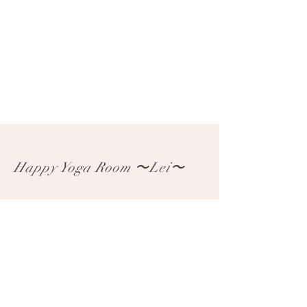
Happy Yoga Room 〜Lei〜
住所
大阪府堺市北区東雲東町4丁目
❍ おうち教室のため詳しい住所の詳細は
ご予約の方に​直接お知らせします
​❍ JR浅香駅より徒歩5分。JR堺市駅より徒歩10分。