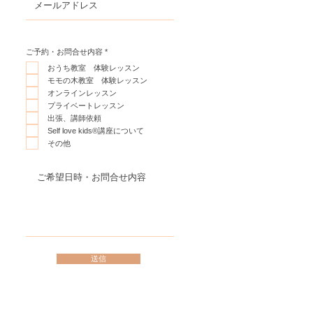
必
ご予約・お問合せ内容
*
須
項
おうち教室 体験レッスン
目
モモの木教室 体験レッスン
オンラインレッスン
プライベートレッスン
出張、講師依頼
Self love kids®︎講座について
その他
送信