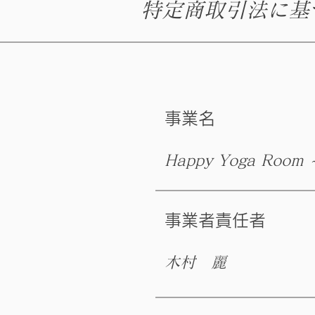
​特定商取引法に
事業名
Happy Yoga Room 
事業者責任者
​木村 麗