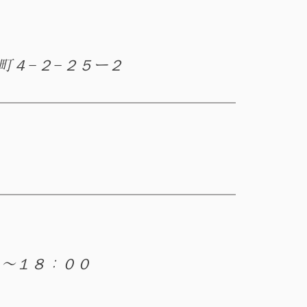
町４−２−２５ー２
０〜１８：００