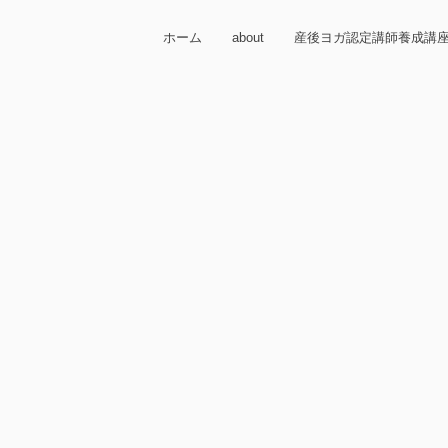
ホーム
about
産後ヨガ認定講師養成講