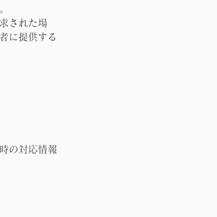
。
求された場
者に提供する
時の対応情報