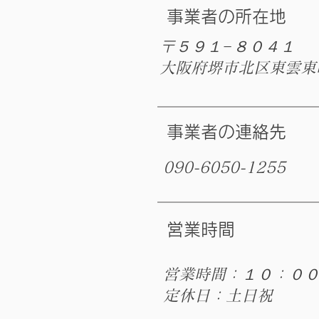
​事業者の所在地
〒５９１−８０４１
​大阪府堺市北区東雲東
​事業者の連絡先
090-6050-1255
営業時間
営業時間：１０：０
​定休日：土日祝